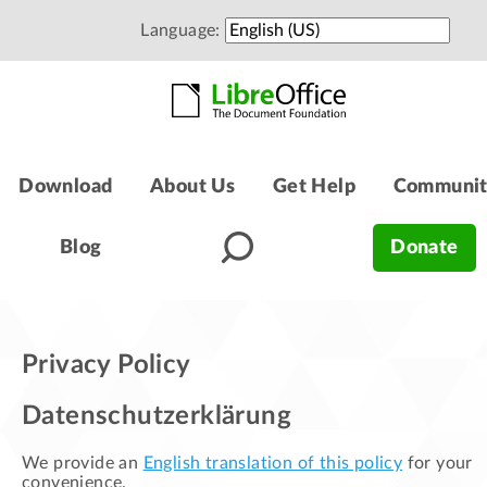
Language:
Download
About Us
Get Help
Communi
Blog
Donate
Privacy Policy
Datenschutzerklärung
We provide an
English translation of this policy
for your
convenience.