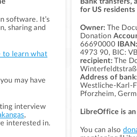
me
Bank transfers, 
for US residents
n software. It’s
on, sharing and
Owner:
The Doc
Donation
Accoun
66690000
IBAN
4973 90, BIC: 
e to learn what
recipient:
The Do
Winterfeldtstraß
Address of bank
n you may have
Westliche-Karl-F
Pforzheim, Ger
ting interview
LibreOffice is a
akangas
,
e interested in.
You can also
don