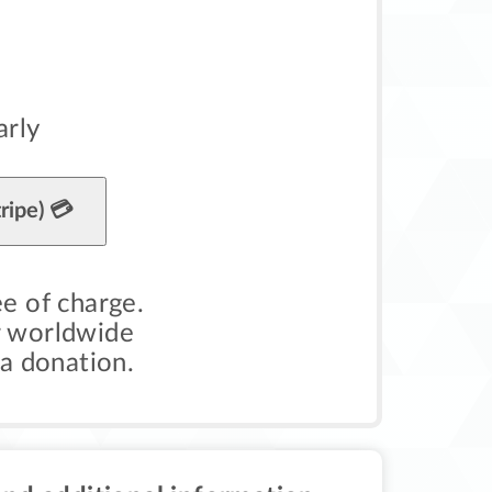
arly
ripe) 💳
ee of charge.
ur worldwide
 a donation.