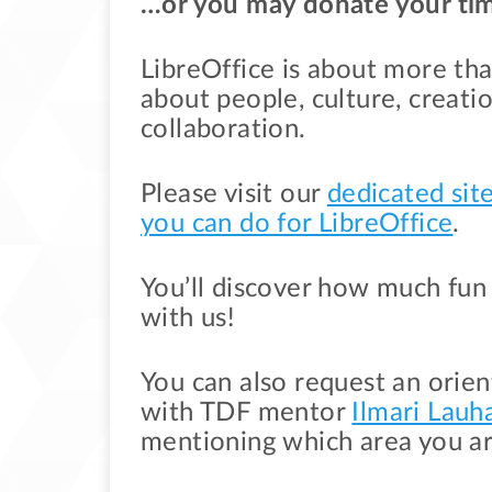
…or you may donate your ti
LibreOffice is about more tha
about people, culture, creati
collaboration.
Please visit our
dedicated sit
you can do for LibreOffice
.
You’ll discover how much fu
with us!
You can also request an orien
with TDF mentor
Ilmari Lauh
mentioning which area you ar