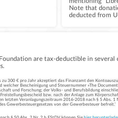
mentioning “Libr
Note that donati
deducted from U
undation are tax-deductible in several c
s.
 zu 300 € pro Jahr akzeptiert das Finanzamt den Kontoauszu
rund welcher Bescheinigung und Steuernummer »The Document
chaft und Forschung; der Volks- und Berufsbildung einschlie
Freistellungsbescheid bzw. nach der Anlage zum Körperschaf
n letzten Veranlagungszeitraum 2016-2018 nach § 5 Abs. 1 N
 des Gewerbesteuergesetzes von der Gewerbesteuer befreit.’
ach § 50 Abs. 2 Nr. 2 b EStDV können Sie
hier herunterlade