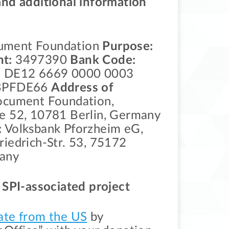
and additional information
ument Foundation
Purpose:
t:
3497390
Bank Code:
:
DE12 6669 0000 0003
VBPFDE66
Address of
cument Foundation,
e 52, 10781 Berlin, Germany
:
Volksbank Pforzheim eG,
riedrich-Str. 53, 75172
many
n SPI-associated project
ate from the US
by