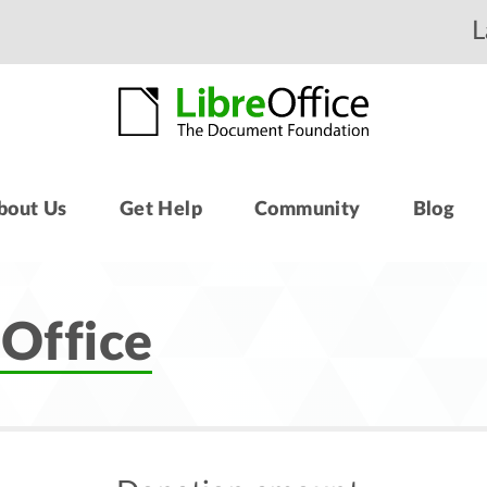
L
bout Us
Get Help
Community
Blog
eOffice