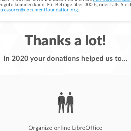
 zugute kommen kann. Für Beträge über 300 €, oder falls Si
n
treasurer@documentfoundation.org
Thanks a lot!
In 2020 your donations helped us to…
Organize online LibreOffice