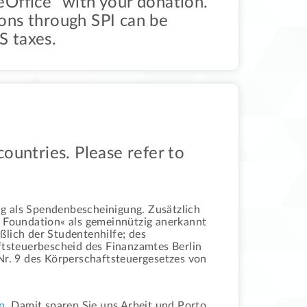
eOffice” with your donation.
ons through SPI can be
S taxes.
ountries. Please refer to
g als Spendenbescheinigung. Zusätzlich
 Foundation« als gemeinnützig anerkannt
ßlich der Studentenhilfe; des
tsteuerbescheid des Finanzamtes Berlin
r. 9 des Körperschaftsteuergesetzes von
n
. Damit sparen Sie uns Arbeit und Porto,