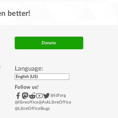
n better!
Donate
!
Language:
Follow us!
@tdforg
@libreoffice
@AskLibreOffice
@LibreOfficeBugs