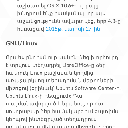
աշխատել OS X 10.6+-ով, բայց
խնդրում ենք հասկանալ, որ այս
աջակցությունն ավարտվեց, երբ 4.3-ը
հեռացավ
2015թ. մայիսի 27-ին
:
GNU/Linux
Որպես ընդհանուր կանոն, ձեզ խորհուրդ
է տրվում տեղադրել LibreOffice-ը ձեր
հատուկ Linux բաշխման կողմից
առաջարկվող տեղադրման մեթոդների
միջոցով (օրինակ՝ Ubuntu Software Center-ը,
Ubuntu Linux-ի դեպքում): Դա
պայմանավորված է նրանով, որ դա
սովորաբար ձեր համակարգում օպտիմալ
կերպով ինտեգրված տեղադրում
ստանալու ամենապարզ միջոցն է: Իրոք,