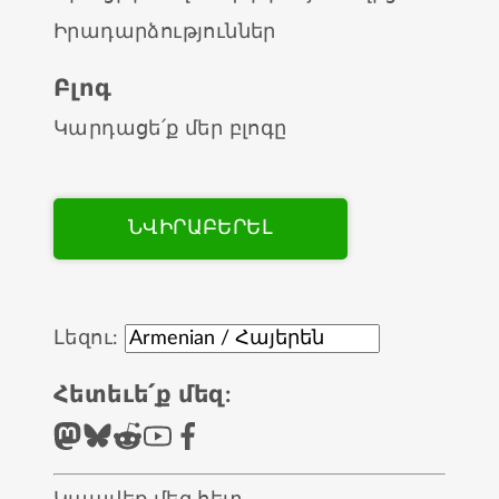
Իրադարձություններ
Բլոգ
Կարդացե՛ք մեր բլոգը
ՆՎԻՐԱԲԵՐԵԼ
Լեզու:
Հետեւե՛ք մեզ: