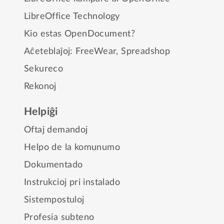
LibreOffice Technology
Kio estas OpenDocument?
Aĉeteblaĵoj:
FreeWear
,
Spreadshop
Sekureco
Rekonoj
Helpiĝi
Oftaj demandoj
Helpo de la komunumo
Dokumentado
Instrukcioj pri instalado
Sistempostuloj
Profesia subteno