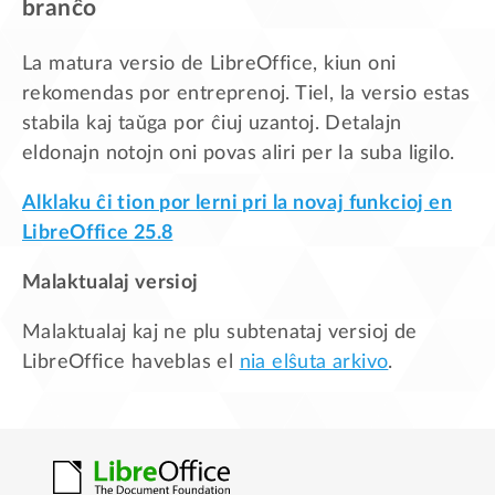
branĉo
La matura versio de LibreOffice, kiun oni
rekomendas por entreprenoj. Tiel, la versio estas
stabila kaj taŭga por ĉiuj uzantoj. Detalajn
eldonajn notojn oni povas aliri per la suba ligilo.
Alklaku ĉi tion por lerni pri la novaj funkcioj en
LibreOffice 25.8
Malaktualaj versioj
Malaktualaj kaj ne plu subtenataj versioj de
LibreOffice haveblas el
nia elŝuta arkivo
.