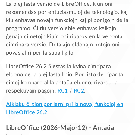
La plej lasta versio de LibreOffice, kiun oni
rekomendas por entuziasmuloj de teknologio, kaj
kiu enhavas novajn funkciojn kaj plibonigojn de la
programo. Ĉi tiu versio eble enhavas kelkajn
ĝenajn cimetojn kiujn oni riparos en la venonta
cimripara versio. Detalajn eldonajn notojn oni
povas aliri per la suba ligilo.
LibreOffice 26.2.5 estas la kvina cimripara
eldono de la plej lasta linio. Por listo de riparitaj
cimoj kompare al la antaŭa eldono, rigardu la
respektivajn paĝojn:
RC1
/
RC2
.
Alklaku ĉi tion por lerni pri la novaj funkcioj en
LibreOffice 26.2
LibreOffice (2026-Majo-12) - Antaŭa