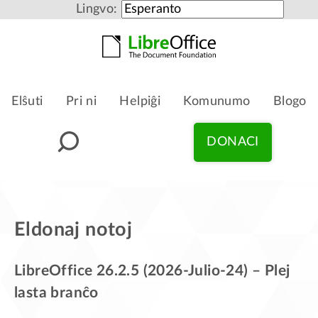
Lingvo:
Elŝuti
Pri ni
Helpiĝi
Komunumo
Blogo
DONACI
Eldonaj notoj
LibreOffice 26.2.5 (2026-Julio-24) – Plej
lasta branĉo