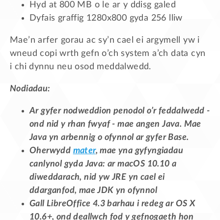
Hyd at 800 MB o le ar y ddisg galed
Dyfais graffig 1280x800 gyda 256 lliw
Mae’n arfer gorau ac sy’n cael ei argymell yw i
wneud copi wrth gefn o’ch system a’ch data cyn
i chi dynnu neu osod meddalwedd.
Nodiadau:
Ar gyfer nodweddion penodol o’r feddalwedd -
ond nid y rhan fwyaf - mae angen Java. Mae
Java yn arbennig o ofynnol ar gyfer Base.
Oherwydd
mater
, mae yna gyfyngiadau
canlynol gyda Java: ar macOS 10.10 a
diweddarach, nid yw JRE yn cael ei
ddarganfod, mae JDK yn ofynnol
Gall LibreOffice 4.3 barhau i redeg ar OS X
10.6+, ond deallwch fod y gefnogaeth hon