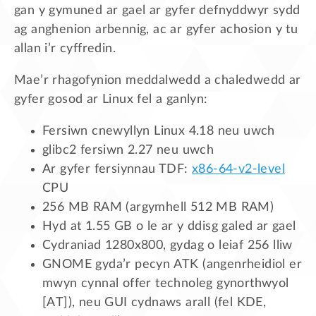
gan y gymuned ar gael ar gyfer defnyddwyr sydd
ag anghenion arbennig, ac ar gyfer achosion y tu
allan i’r cyffredin.
Mae’r rhagofynion meddalwedd a chaledwedd ar
gyfer gosod ar Linux fel a ganlyn:
Fersiwn cnewyllyn Linux 4.18 neu uwch
glibc2 fersiwn 2.27 neu uwch
Ar gyfer fersiynnau TDF:
x86-64-v2-level
CPU
256 MB RAM (argymhell 512 MB RAM)
Hyd at 1.55 GB o le ar y ddisg galed ar gael
Cydraniad 1280x800, gydag o leiaf 256 lliw
GNOME gyda’r pecyn ATK (angenrheidiol er
mwyn cynnal offer technoleg gynorthwyol
[AT]), neu GUI cydnaws arall (fel KDE,