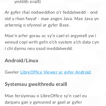
ymhlith eraill)
Ar gyfer rhai nodweddion o’r feddalwedd - ond
nid y rhan fwyaf - mae angen Java. Mae Java yn
arbennig o ofynnol ar gyfer Base.
Mae’n arfer gorau ac sy’n cael ei argymell yw i
wneud copi wrth gefn o’ch system a’ch data cyn
i chi dynnu neu osod meddalwedd.
Android/Linux
Gweler
LibreOffice Viewer ar gyfer Android
.
Systemau gweithredu eraill
Mae fersiynnau o LibreOffice sy’n cael eu
darparu gan y gymuned ar gael ar gyfer