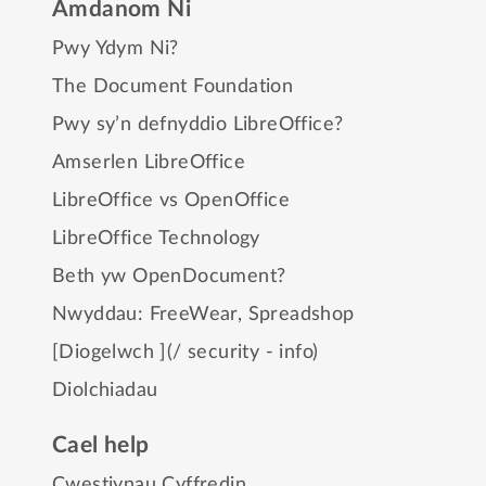
Amdanom Ni
Pwy Ydym Ni?
The Document Foundation
Pwy sy’n defnyddio LibreOffice?
Amserlen LibreOffice
LibreOffice vs OpenOffice
LibreOffice Technology
Beth yw OpenDocument?
Nwyddau:
FreeWear
,
Spreadshop
[Diogelwch ](/ security - info)
Diolchiadau
Cael help
Cwestiynau Cyffredin