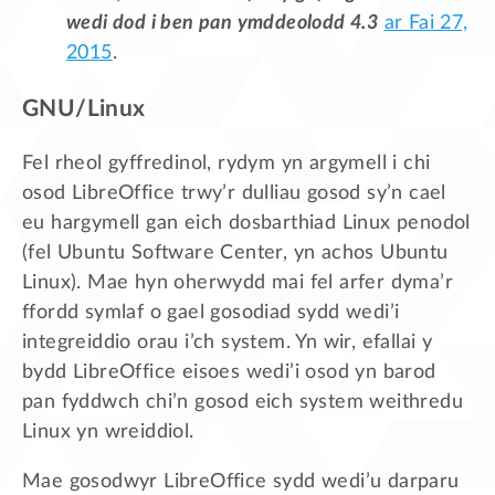
wedi dod i ben pan ymddeolodd 4.3
ar Fai 27,
2015
.
GNU/Linux
Fel rheol gyffredinol, rydym yn argymell i chi
osod LibreOffice trwy’r dulliau gosod sy’n cael
eu hargymell gan eich dosbarthiad Linux penodol
(fel Ubuntu Software Center, yn achos Ubuntu
Linux). Mae hyn oherwydd mai fel arfer dyma’r
ffordd symlaf o gael gosodiad sydd wedi’i
integreiddio orau i’ch system. Yn wir, efallai y
bydd LibreOffice eisoes wedi’i osod yn barod
pan fyddwch chi’n gosod eich system weithredu
Linux yn wreiddiol.
Mae gosodwyr LibreOffice sydd wedi’u darparu