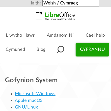
Iaith:
Llwytho i lawr
Amdanom Ni
Cael help
Cymuned
Blog
CYFRANNU
Gofynion System
Microsoft Windows
Apple macOS
GNU/Linux