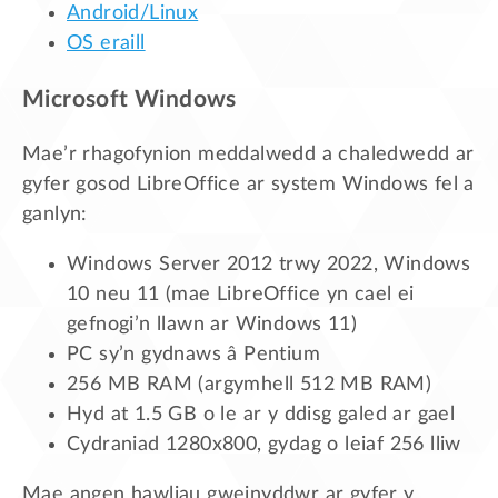
Android/Linux
OS eraill
Microsoft Windows
Mae’r rhagofynion meddalwedd a chaledwedd ar
gyfer gosod LibreOffice ar system Windows fel a
ganlyn:
Windows Server 2012 trwy 2022, Windows
10 neu 11 (mae LibreOffice yn cael ei
gefnogi’n llawn ar Windows 11)
PC sy’n gydnaws â Pentium
256 MB RAM (argymhell 512 MB RAM)
Hyd at 1.5 GB o le ar y ddisg galed ar gael
Cydraniad 1280x800, gydag o leiaf 256 lliw
Mae angen hawliau gweinyddwr ar gyfer y