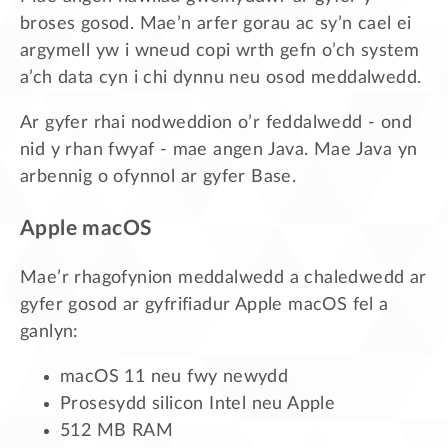
broses gosod. Mae’n arfer gorau ac sy’n cael ei
argymell yw i wneud copi wrth gefn o’ch system
a’ch data cyn i chi dynnu neu osod meddalwedd.
Ar gyfer rhai nodweddion o’r feddalwedd - ond
nid y rhan fwyaf - mae angen Java. Mae Java yn
arbennig o ofynnol ar gyfer Base.
Apple macOS
Mae’r rhagofynion meddalwedd a chaledwedd ar
gyfer gosod ar gyfrifiadur Apple macOS fel a
ganlyn:
macOS 11 neu fwy newydd
Prosesydd silicon Intel neu Apple
512 MB RAM